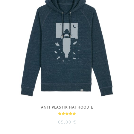
ANTI PLASTIK HAI HOODIE
Bewertet
65,00
€
mit
5.00
von 5