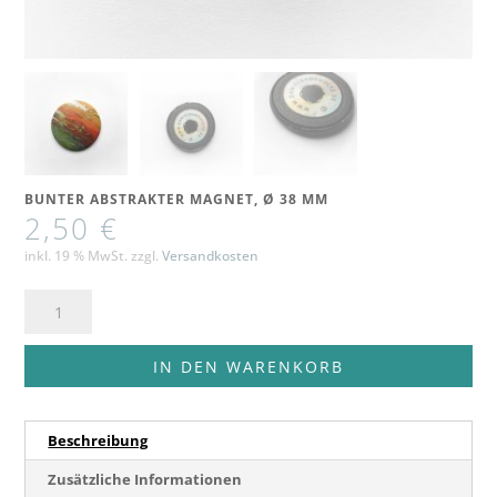
BUNTER ABSTRAKTER MAGNET, Ø 38 MM
2,50
€
inkl. 19 % MwSt.
zzgl.
Versandkosten
Bunter
abstrakter
Magnet,
IN DEN WARENKORB
Ø
38
Beschreibung
mm
Menge
Zusätzliche Informationen