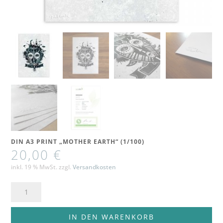
DIN A3 PRINT „MOTHER EARTH“ (1/100)
20,00
€
inkl. 19 % MwSt.
zzgl.
Versandkosten
Din
A3
Print
IN DEN WARENKORB