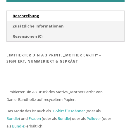
"Mother
Earth"
Beschreibung
(1/100)
Menge
Zusätzliche Informationen
Rezensionen (0)
LIMITIERTER DIN A 3 PRINT: „MOTHER EARTH“ –
SIGNIERT, NUMMERIERT & GEPRÄGT
Limitierter Din A3 Druck des Motivs „Mother Earth“ von
Daniel Bandholtz auf recyceltem Papier.
Das Motiv des ist auch als
T-Shirt für Männer
(oder als
Bundle
) und
Frauen
(oder als
Bundle
) oder als
Pullover
(oder
als
Bundle
) erhältlich.