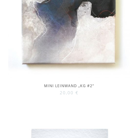
MINI LEINWAND „KG #2“
20,00
€