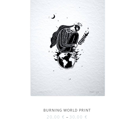
BURNING WORLD PRINT
20,00
€
–
30,00
€