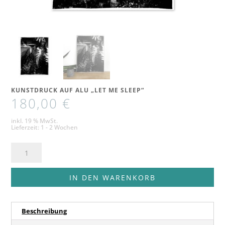
KUNSTDRUCK AUF ALU „LET ME SLEEP“
180,00
€
inkl. 19 % MwSt.
Lieferzeit:
1 - 2 Wochen
Kunstdruck
auf
Alu
IN DEN WARENKORB
"Let
Me
Beschreibung
Sleep"