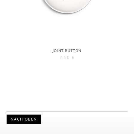
JOINT BUTTON
2,50
€
NACH OBEN