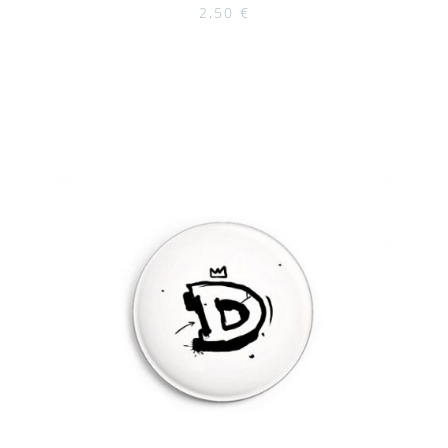
2,50
€