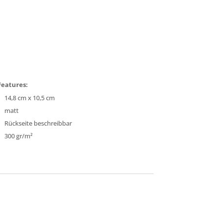
Features:
14,8 cm x 10,5 cm
matt
Rückseite beschreibbar
300 gr/m²