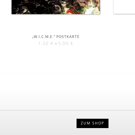
„W.I.C.M.E.“ POSTKARTE
1,50
€
–
5,00
€
ZUM SHOP