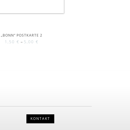
„BONN“ POSTKARTE 2
1,50
€
–
5,00
€
KONTAKT