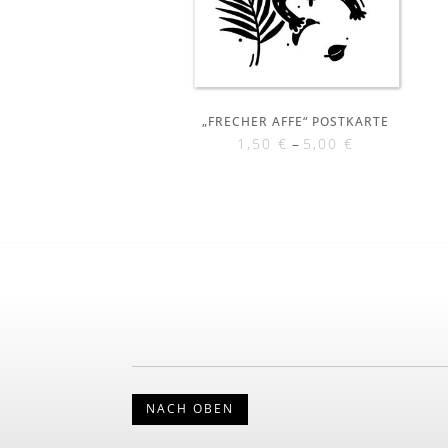
„FRECHER AFFE“ POSTKARTE
1,50
€
–
5,00
€
NACH OBEN