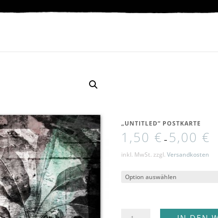
„UNTITLED“ POSTKARTE
1,50
€
5,00
€
–
inkl. MwSt.
zzgl.
Versandkosten
"untitled"