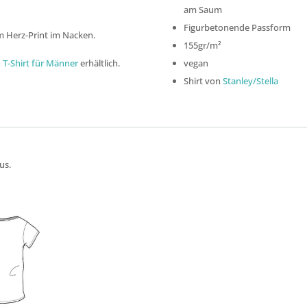
am Saum
Figurbetonende Passform
m Herz-Print im Nacken.
155gr/m²
d
T-Shirt für Männer
erhältlich.
vegan
Shirt von
Stanley/Stella
us.