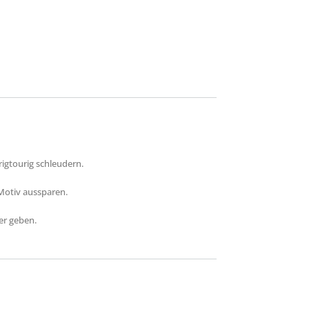
rigtourig schleudern.
Motiv aussparen.
er geben.