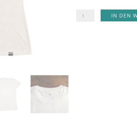
Bonn
IN DEN 
T-
Shirt
Menge