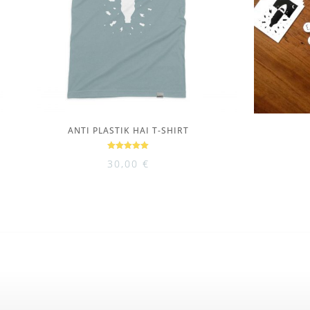
ANTI PLASTIK HAI T-SHIRT
Bewertet
30,00
€
mit
5.00
von 5