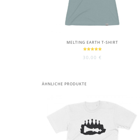
MELTING EARTH T-SHIRT
Bewertet
30,00
€
mit
5.00
von 5
ÄHNLICHE PRODUKTE