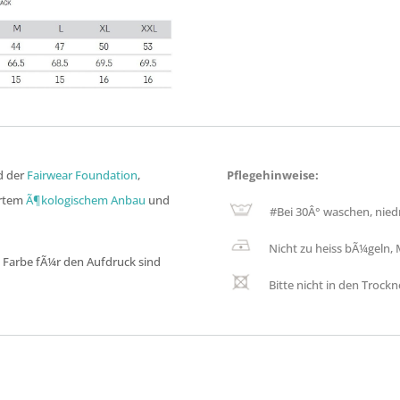
ed der
Fairwear Foundation
,
Pflegehinweise:
ertem
Ã¶kologischem Anbau
und
#
Bei 30Â° waschen, nied
Nicht zu heiss bÃ¼geln, 
 Farbe fÃ¼r den Aufdruck sind
Bitte nicht in den Trockn