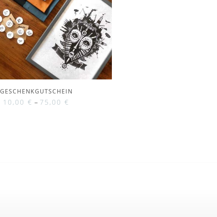
GESCHENKGUTSCHEIN
10,00
€
–
75,00
€