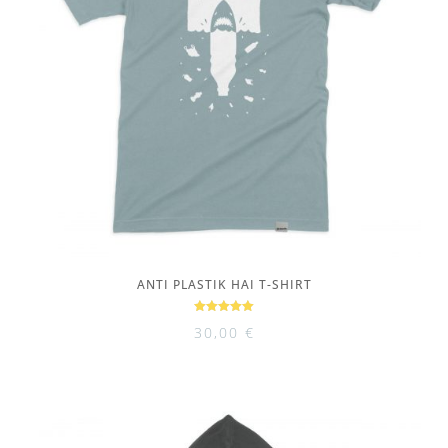
ANTI PLASTIK HAI T-SHIRT
Bewertet
30,00
€
mit
5.00
von 5