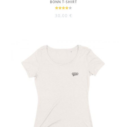
BONN T-SHIRT
Bewertet
30,00
€
mit
4.00
von 5