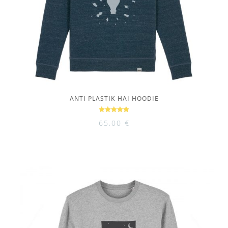
ANTI PLASTIK HAI HOODIE
Bewertet
65,00
€
mit
5.00
von 5