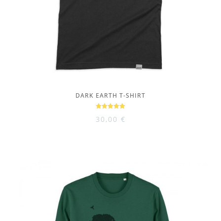
DARK EARTH T-SHIRT
Bewertet
30,00
€
mit
5.00
von 5