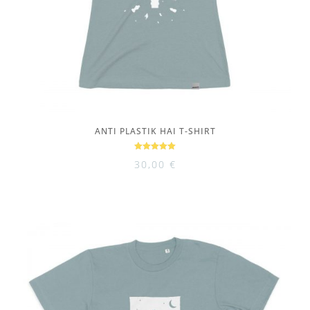
ANTI PLASTIK HAI T-SHIRT
Bewertet
30,00
€
mit
5.00
von 5