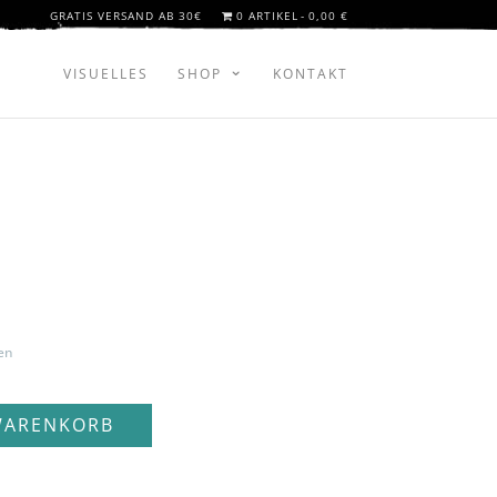
GRATIS VERSAND AB 30€
0 ARTIKEL
0,00 €
VISUELLES
SHOP
KONTAKT
en
WARENKORB