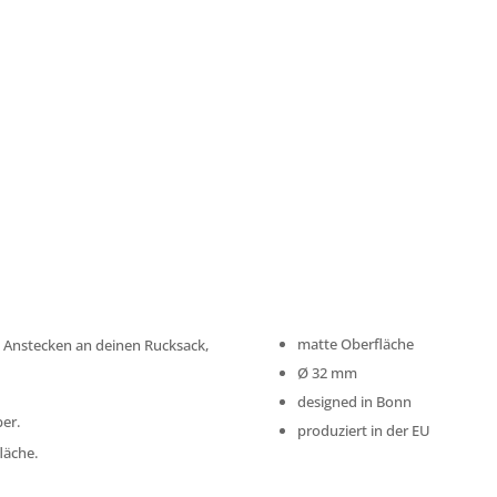
matte Oberfläche
m Anstecken an deinen Rucksack,
Ø
32 mm
designed in Bonn
ber.
produziert in der EU
läche.