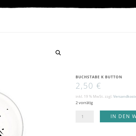
BUCHSTABE K BUTTON
2,50
€
inkl. 19 % MwSt.
zzgl.
Versandkost
2 vorrätig
Buchstabe
IN DEN 
K
Button