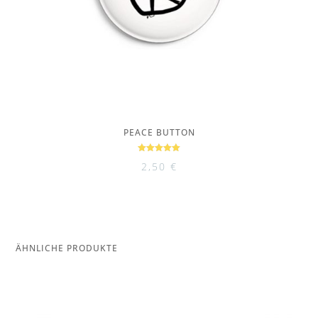
PEACE BUTTON
Bewertet
2,50
€
mit
5.00
von 5
ÄHNLICHE PRODUKTE