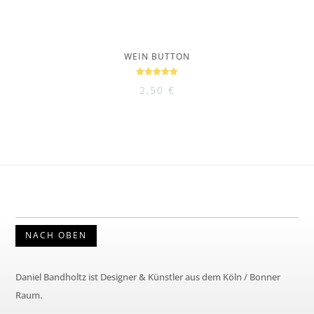
WEIN BUTTON
Bewertet
2,50
€
mit
5.00
von 5
NACH OBEN
Daniel Bandholtz ist Designer & Künstler aus dem Köln / Bonner
Raum.