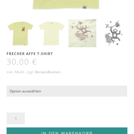
FRECHER AFFE T-SHIRT
30,00
€
inkl. MwSt.
zzgl.
Versandkosten
Frecher
Affe
T-
IN DEN WARENKORB