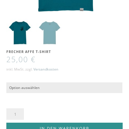
FRECHER AFFE T-SHIRT
25,00
€
inkl. MwSt.
zzgl.
Versandkosten
Frecher
Affe
T-
IN DEN WARENKORB