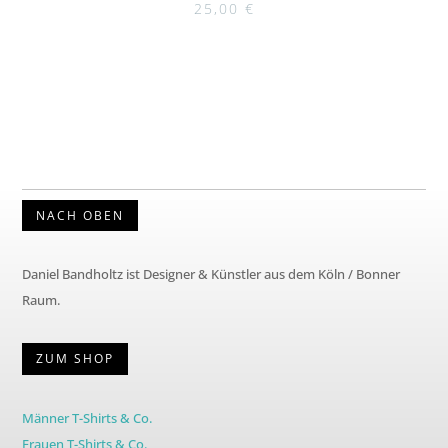
25,00
€
mit
5.00
von 5
NACH OBEN
Daniel Bandholtz ist Designer & Künstler aus dem Köln / Bonner
Raum.
ZUM SHOP
Männer T-Shirts & Co.
Frauen T-Shirts & Co.