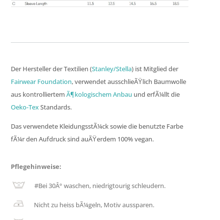
Der Hersteller der Textilien (
Stanley/Stella
) ist Mitglied der
Fairwear Foundation
, verwendet ausschlieÃŸlich Baumwolle
aus kontrolliertem
Ã¶kologischem Anbau
und erfÃ¼llt die
Oeko-Tex
Standards.
Das verwendete KleidungsstÃ¼ck sowie die benutzte Farbe
fÃ¼r den Aufdruck sind auÃŸerdem 100% vegan.
Pflegehinweise:
#
Bei 30Â° waschen, niedrigtourig schleudern.
Nicht zu heiss bÃ¼geln, Motiv aussparen.