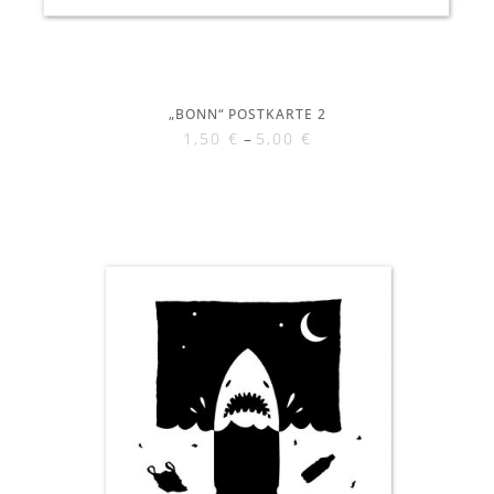
„BONN“ POSTKARTE 2
1,50
€
–
5,00
€