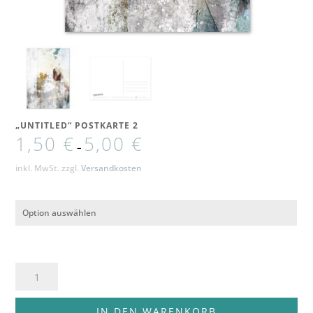
„UNTITLED“ POSTKARTE 2
1,50
€
5,00
€
–
inkl. MwSt.
zzgl.
Versandkosten
"untitled"
Postkarte
2
IN DEN WARENKORB