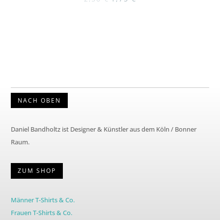
Preis
Preis
war:
ist:
2,50 €
1,75 €.
NACH OBEN
Daniel Bandholtz ist Designer & Künstler aus dem Köln / Bonner
Raum.
ZUM SHOP
Männer T-Shirts & Co.
Frauen T-Shirts & Co.