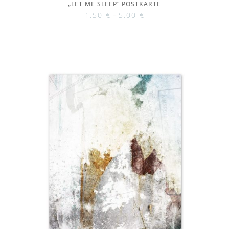
„LET ME SLEEP“ POSTKARTE
1,50
€
–
5,00
€