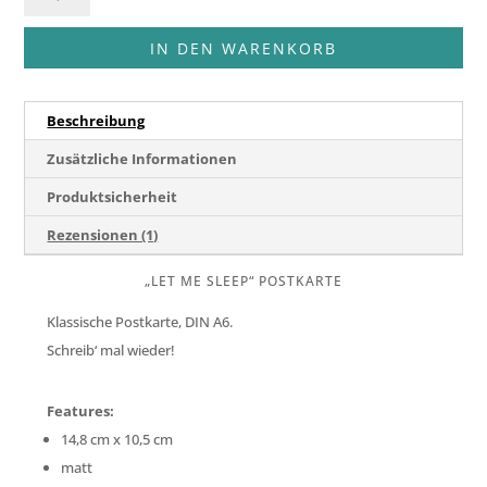
Postkarte
3
IN DEN WARENKORB
Menge
Beschreibung
Zusätzliche Informationen
Produktsicherheit
Rezensionen (1)
„LET ME SLEEP“ POSTKARTE
Klassische Postkarte, DIN A6.
Schreib‘ mal wieder!
Features:
14,8 cm x 10,5 cm
matt