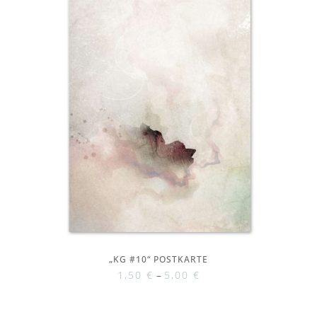
„KG #10“ POSTKARTE
1,50
€
–
5,00
€