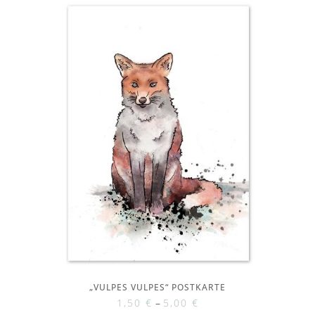
„VULPES VULPES“ POSTKARTE
1,50
€
–
5,00
€