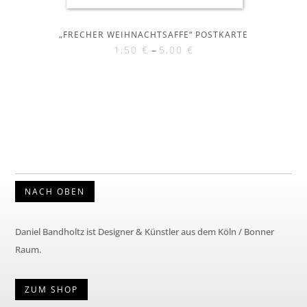
„FRECHER WEIHNACHTSAFFE“ POSTKARTE
1,50
€
–
5,00
€
NACH OBEN
Daniel Bandholtz ist Designer & Künstler aus dem Köln / Bonner
Raum.
ZUM SHOP