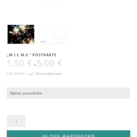
„W.I.C.M.E.“ POSTKARTE
1,50
€
5,00
€
–
inkl. MwSt.
zzgl.
Versandkosten
"W.I.C.M.E."
Postkarte
Menge
IN DEN WARENKORB