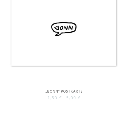
„BONN“ POSTKARTE
1,50
€
–
5,00
€