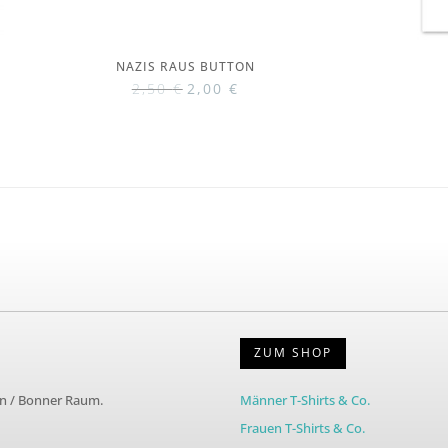
NAZIS RAUS BUTTON
Ursprünglicher
Aktueller
2,50
€
2,00
€
Preis
Preis
war:
ist:
2,50 €
2,00 €.
ZUM SHOP
ln / Bonner Raum.
Männer T-Shirts & Co.
Frauen T-Shirts & Co.