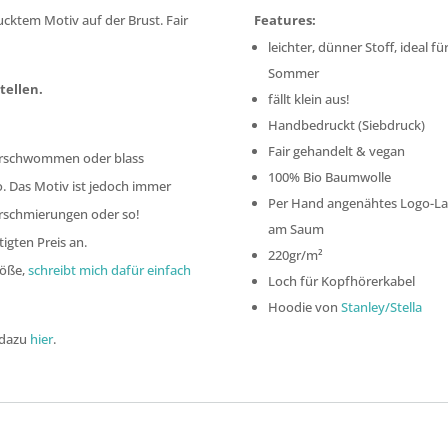
cktem Motiv auf der Brust. Fair
Features:
leichter, dünner Stoff, ideal fü
Sommer
tellen.
fällt klein aus!
Handbedruckt (Siebdruck)
Fair gehandelt & vegan
 verschwommen oder blass
100% Bio Baumwolle
o. Das Motiv ist jedoch immer
Per Hand angenähtes Logo-La
erschmierungen oder so!
am Saum
igten Preis an.
220gr/m²
röße,
schreibt mich dafür einfach
Loch für Kopfhörerkabel
Hoodie von
Stanley/Stella
 dazu
hier
.