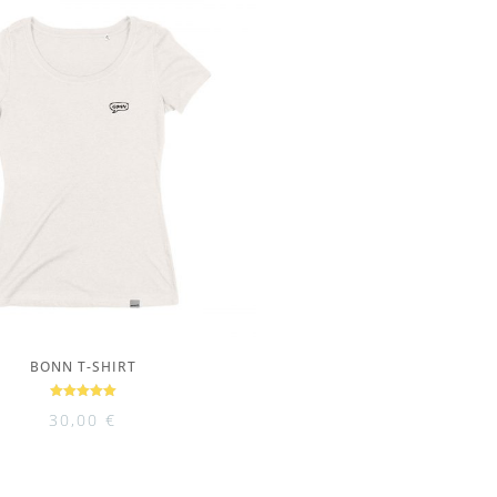
BONN T-SHIRT
Bewertet
30,00
€
mit
5.00
von 5