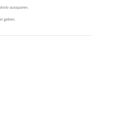
Motiv aussparen.
er geben.