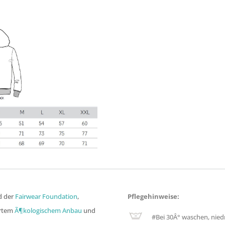
ed der
Fairwear Foundation
,
Pflegehinweise:
ertem
Ã¶kologischem Anbau
und
#
Bei 30Â° waschen, nied