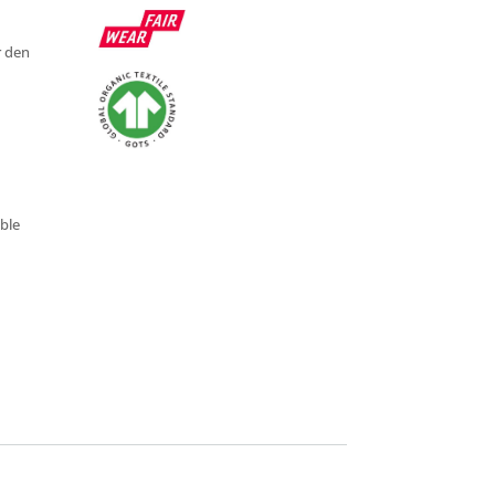
r den
ble