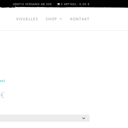
GRATIS VERSAND AB 30€
0 ARTIKEL
0,00 €
VISUELLES
SHOP
KONTAKT
en)
0
€