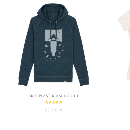
ANTI PLASTIK HAI HOODIE
Bewertet
65,00
€
mit
5.00
von 5