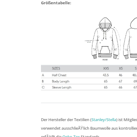
Größentabelle:
Der Hersteller der Textilien (
Stanley/Stella
) ist Mitgli
verwendet ausschlieÃŸlich Baumwolle aus kontrolli
erfÃ¼llt die
Oeko-Tex
Standards.