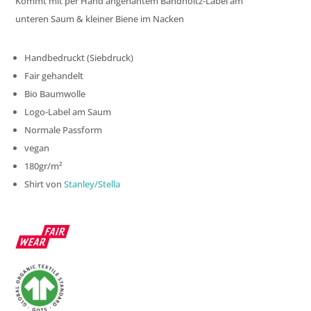
Kommt mit per Hand angenähtem Bandholtz-Label am
unteren Saum & kleiner Biene im Nacken
Handbedruckt (Siebdruck)
Fair gehandelt
Bio Baumwolle
Logo-Label am Saum
Normale Passform
vegan
180gr/m²
Shirt von
Stanley/Stella