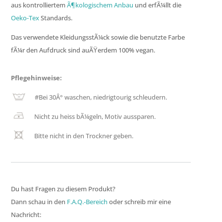
aus kontrolliertem
Ã¶kologischem Anbau
und erfÃ¼llt die
Oeko-Tex
Standards.
Das verwendete KleidungsstÃ¼ck sowie die benutzte Farbe
fÃ¼r den Aufdruck sind auÃŸerdem 100% vegan.
Pflegehinweise:
#
Bei 30Â° waschen, niedrigtourig schleudern.
Nicht zu heiss bÃ¼geln, Motiv aussparen.
Bitte nicht in den Trockner geben.
Du hast Fragen zu diesem Produkt?
Dann schau in den
F.A.Q.-Bereich
oder schreib mir eine
Nachricht: