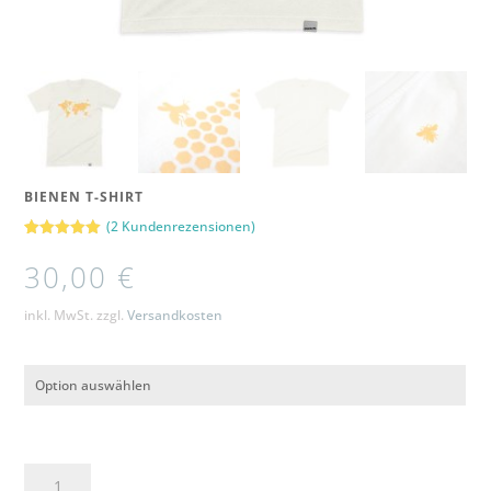
BIENEN T-SHIRT
(
2
Kundenrezensionen)
Bewertet
2
mit
5.00
30,00
€
von 5,
basierend
auf
inkl. MwSt.
zzgl.
Versandkosten
Kundenbewertungen
Bienen