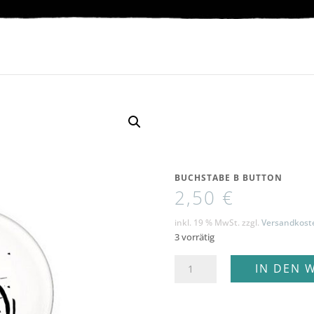
BUCHSTABE B BUTTON
2,50
€
inkl. 19 % MwSt.
zzgl.
Versandkost
3 vorrätig
Buchstabe
IN DEN 
B
Button