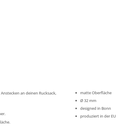
matte Oberfläche
m Anstecken an deinen Rucksack,
Ø
32 mm
designed in Bonn
ber.
produziert in der EU
läche.