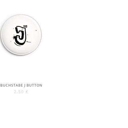
BUCHSTABE J BUTTON
2,50
€