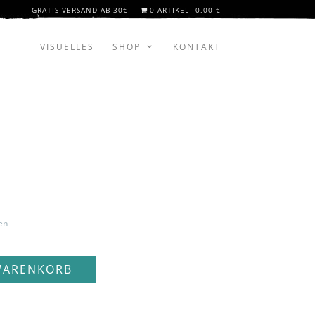
GRATIS VERSAND AB 30€
0 ARTIKEL
0,00 €
VISUELLES
SHOP
KONTAKT
en
WARENKORB