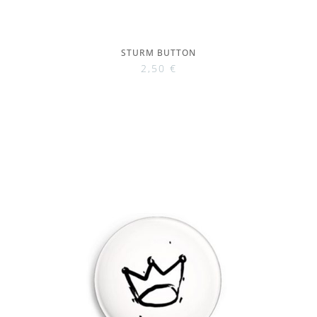
STURM BUTTON
2,50
€